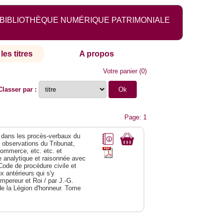
BIBLIOTHÈQUE NUMÉRIQUE PATRIMONIALE
les titres
A propos
Votre panier
(
0
)
Classer par :
Page: 1
dans les procès-verbaux du
s observations du Tribunat,
commerce, etc. etc. et
analytique et raisonnée avec
Code de procédure civile et
 antérieurs qui s'y
Empereur et Roi / par J.-G.
de la Légion d'honneur. Tome