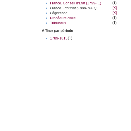
(1)
•
France. Conseil d’Etat (1799-....)
[X]
•
France. Tribunat (1800-1807)
[X]
•
Législation
(1)
•
Procédure civile
(1)
•
Tribunaux
Affiner par période
(1)
•
1789-1815