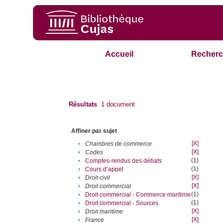
Accueil
Recherc
Résultats
1
document
Affiner par sujet
[X]
•
Chambres de commerce
[X]
•
Codes
(1)
•
Comptes-rendus des débats
(1)
•
Cours d’appel
[X]
•
Droit civil
[X]
•
Droit commercial
(1)
•
Droit commercial - Commerce maritime
(1)
•
Droit commercial - Sources
[X]
•
Droit maritime
[X]
•
France