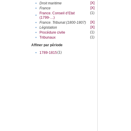
[X]
•
Droit maritime
[X]
•
France
(1)
France. Conseil d’Etat
•
(1799-....)
[X]
•
France. Tribunat (1800-1807)
[X]
•
Législation
(1)
•
Procédure civile
(1)
•
Tribunaux
Affiner par période
(1)
•
1789-1815