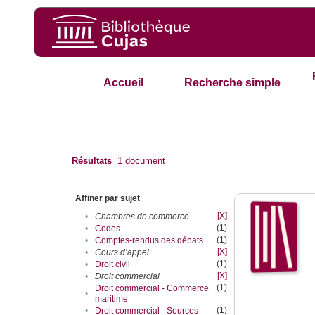
Accueil
Recherche simple
Résultats
1
document
Affiner par sujet
[X]
•
Chambres de commerce
(1)
•
Codes
(1)
•
Comptes-rendus des débats
[X]
•
Cours d’appel
(1)
•
Droit civil
[X]
•
Droit commercial
(1)
Droit commercial - Commerce
•
maritime
(1)
•
Droit commercial - Sources