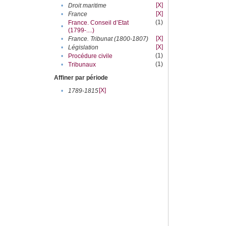
[X]
•
Droit maritime
[X]
•
France
(1)
France. Conseil d’Etat
•
(1799-....)
[X]
•
France. Tribunat (1800-1807)
[X]
•
Législation
(1)
•
Procédure civile
(1)
•
Tribunaux
Affiner par période
[X]
•
1789-1815