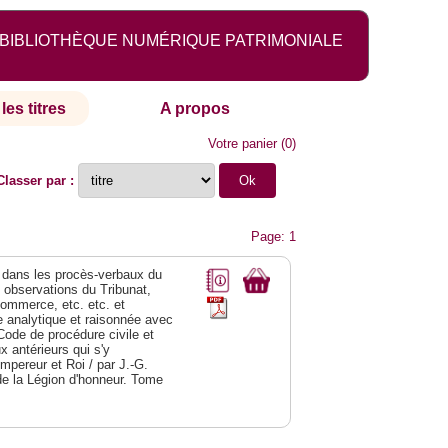
BIBLIOTHÈQUE NUMÉRIQUE PATRIMONIALE
les titres
A propos
Votre panier
(
0
)
Classer par :
Page: 1
dans les procès-verbaux du
s observations du Tribunat,
commerce, etc. etc. et
analytique et raisonnée avec
Code de procédure civile et
 antérieurs qui s'y
Empereur et Roi / par J.-G.
de la Légion d'honneur. Tome