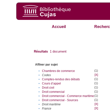
Accueil
Recherc
Résultats
1
document
Affiner par sujet
(1)
•
Chambres de commerce
[X]
•
Codes
(1)
•
Comptes-rendus des débats
(1)
•
Cours d’appel
(1)
•
Droit civil
(1)
•
Droit commercial
(1)
•
Droit commercial - Commerce maritime
(1)
•
Droit commercial - Sources
[X]
•
Droit maritime
[X]
•
France