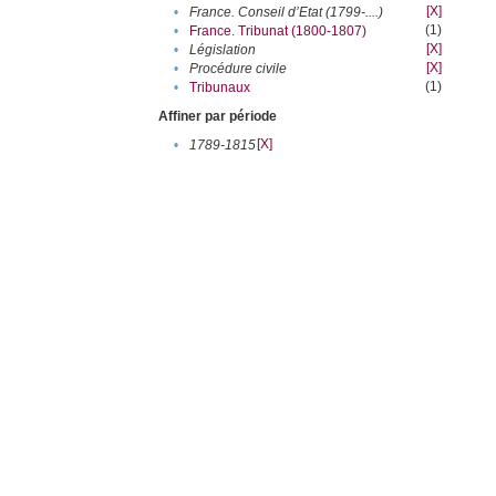
[X]
•
France. Conseil d’Etat (1799-....)
(1)
•
France. Tribunat (1800-1807)
[X]
•
Législation
[X]
•
Procédure civile
(1)
•
Tribunaux
Affiner par période
[X]
•
1789-1815