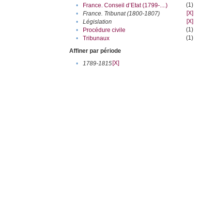
(1)
•
France. Conseil d’Etat (1799-....)
[X]
•
France. Tribunat (1800-1807)
[X]
•
Législation
(1)
•
Procédure civile
(1)
•
Tribunaux
Affiner par période
[X]
•
1789-1815