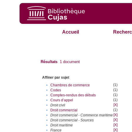
Accueil
Recherc
Résultats
1
document
Affiner par sujet
(1)
•
Chambres de commerce
(1)
•
Codes
(1)
•
Comptes-rendus des débats
(1)
•
Cours d’appel
[X]
•
Droit civil
(1)
•
Droit commercial
[X]
•
Droit commercial - Commerce maritime
[X]
•
Droit commercial - Sources
[X]
•
Droit maritime
[X]
•
France