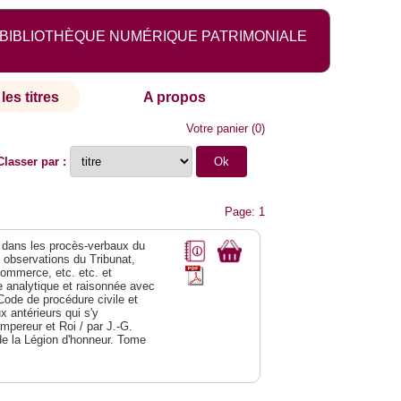
BIBLIOTHÈQUE NUMÉRIQUE PATRIMONIALE
les titres
A propos
Votre panier
(
0
)
Classer par :
Page: 1
dans les procès-verbaux du
s observations du Tribunat,
commerce, etc. etc. et
analytique et raisonnée avec
Code de procédure civile et
 antérieurs qui s'y
Empereur et Roi / par J.-G.
de la Légion d'honneur. Tome