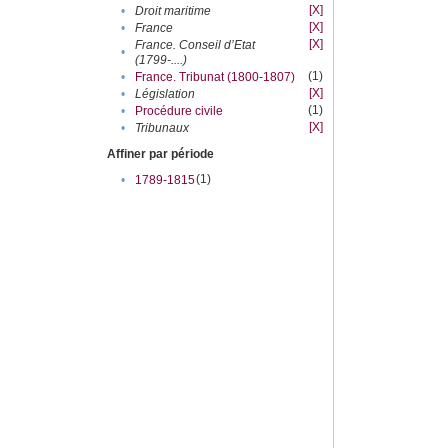
[X]
•
Droit maritime
[X]
•
France
[X]
France. Conseil d’Etat
•
(1799-....)
(1)
•
France. Tribunat (1800-1807)
[X]
•
Législation
(1)
•
Procédure civile
[X]
•
Tribunaux
Affiner par période
(1)
•
1789-1815