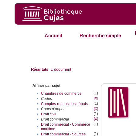
Accueil
Recherche simple
Résultats
1
document
Affiner par sujet
(1)
•
Chambres de commerce
[X]
•
Codes
(1)
•
Comptes-rendus des débats
[X]
•
Cours d’appel
(1)
•
Droit civil
[X]
•
Droit commercial
(1)
Droit commercial - Commerce
•
maritime
(1)
•
Droit commercial - Sources