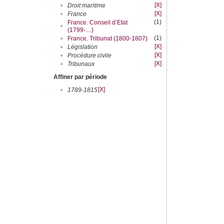
[X]
•
Droit maritime
[X]
•
France
(1)
France. Conseil d’Etat
•
(1799-....)
(1)
•
France. Tribunat (1800-1807)
[X]
•
Législation
[X]
•
Procédure civile
[X]
•
Tribunaux
Affiner par période
[X]
•
1789-1815