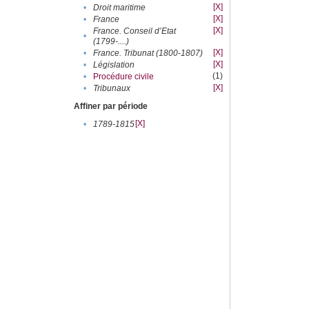
[X]
•
Droit maritime
[X]
•
France
[X]
France. Conseil d’Etat
•
(1799-....)
[X]
•
France. Tribunat (1800-1807)
[X]
•
Législation
(1)
•
Procédure civile
[X]
•
Tribunaux
Affiner par période
[X]
•
1789-1815