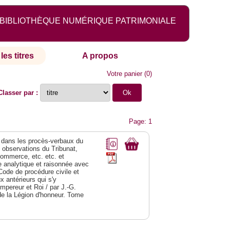
BIBLIOTHÈQUE NUMÉRIQUE PATRIMONIALE
les titres
A propos
Votre panier
(
0
)
Classer par :
Page: 1
dans les procès-verbaux du
s observations du Tribunat,
commerce, etc. etc. et
analytique et raisonnée avec
Code de procédure civile et
 antérieurs qui s'y
Empereur et Roi / par J.-G.
de la Légion d'honneur. Tome