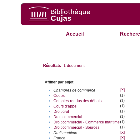
Accueil
Recherc
Résultats
1
document
Affiner par sujet
[X]
•
Chambres de commerce
(1)
•
Codes
(1)
•
Comptes-rendus des débats
(1)
•
Cours d’appel
(1)
•
Droit civil
(1)
•
Droit commercial
(1)
•
Droit commercial - Commerce maritime
(1)
•
Droit commercial - Sources
[X]
•
Droit maritime
[X]
•
France