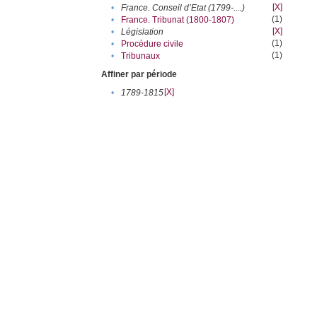
[X]
•
France. Conseil d’Etat (1799-....)
(1)
•
France. Tribunat (1800-1807)
[X]
•
Législation
(1)
•
Procédure civile
(1)
•
Tribunaux
Affiner par période
[X]
•
1789-1815