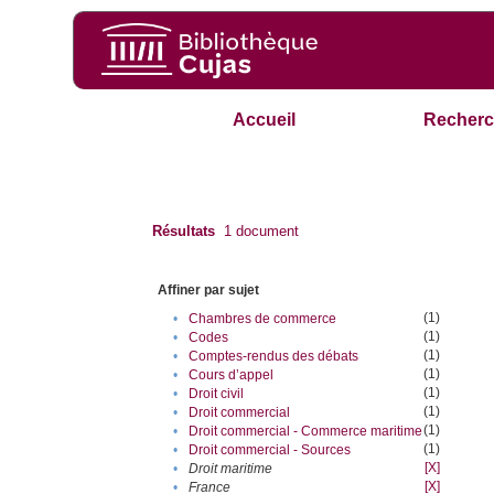
Accueil
Recherc
Résultats
1
document
Affiner par sujet
(1)
•
Chambres de commerce
(1)
•
Codes
(1)
•
Comptes-rendus des débats
(1)
•
Cours d’appel
(1)
•
Droit civil
(1)
•
Droit commercial
(1)
•
Droit commercial - Commerce maritime
(1)
•
Droit commercial - Sources
[X]
•
Droit maritime
[X]
•
France