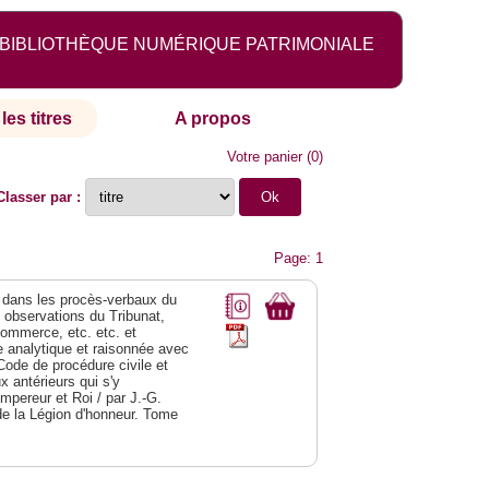
BIBLIOTHÈQUE NUMÉRIQUE PATRIMONIALE
les titres
A propos
Votre panier
(
0
)
Classer par :
Page: 1
dans les procès-verbaux du
s observations du Tribunat,
commerce, etc. etc. et
analytique et raisonnée avec
Code de procédure civile et
 antérieurs qui s'y
Empereur et Roi / par J.-G.
de la Légion d'honneur. Tome