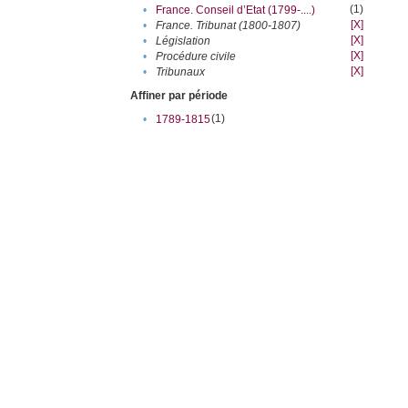
(1)
•
France. Conseil d’Etat (1799-....)
[X]
•
France. Tribunat (1800-1807)
[X]
•
Législation
[X]
•
Procédure civile
[X]
•
Tribunaux
Affiner par période
(1)
•
1789-1815