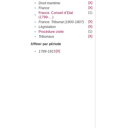
[X]
•
Droit maritime
[X]
•
France
(1)
France. Conseil d’Etat
•
(1799-....)
[X]
•
France. Tribunat (1800-1807)
[X]
•
Législation
(1)
•
Procédure civile
[X]
•
Tribunaux
Affiner par période
[X]
•
1789-1815