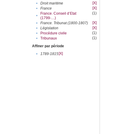
[X]
•
Droit maritime
[X]
•
France
(1)
France. Conseil d’Etat
•
(1799-....)
[X]
•
France. Tribunat (1800-1807)
[X]
•
Législation
(1)
•
Procédure civile
(1)
•
Tribunaux
Affiner par période
[X]
•
1789-1815