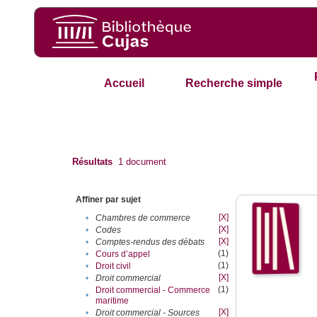
Accueil
Recherche simple
Résultats
1
document
Affiner par sujet
[X]
•
Chambres de commerce
[X]
•
Codes
[X]
•
Comptes-rendus des débats
(1)
•
Cours d’appel
(1)
•
Droit civil
[X]
•
Droit commercial
(1)
Droit commercial - Commerce
•
maritime
[X]
•
Droit commercial - Sources