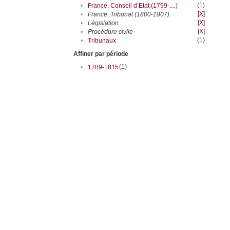
(1)
•
France. Conseil d’Etat (1799-....)
[X]
•
France. Tribunat (1800-1807)
[X]
•
Législation
[X]
•
Procédure civile
(1)
•
Tribunaux
Affiner par période
(1)
•
1789-1815