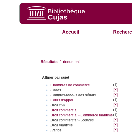
Accueil
Recherc
Résultats
1
document
Affiner par sujet
(1)
•
Chambres de commerce
[X]
•
Codes
[X]
•
Comptes-rendus des débats
(1)
•
Cours d’appel
[X]
•
Droit civil
(1)
•
Droit commercial
(1)
•
Droit commercial - Commerce maritime
[X]
•
Droit commercial - Sources
[X]
•
Droit maritime
[X]
•
France