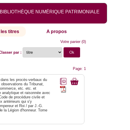
BIBLIOTHÈQUE NUMÉRIQUE PATRIMONIALE
les titres
A propos
Votre panier
(
0
)
Classer par :
Page: 1
dans les procès-verbaux du
s observations du Tribunat,
commerce, etc. etc. et
analytique et raisonnée avec
Code de procédure civile et
 antérieurs qui s'y
Empereur et Roi / par J.-G.
de la Légion d'honneur. Tome