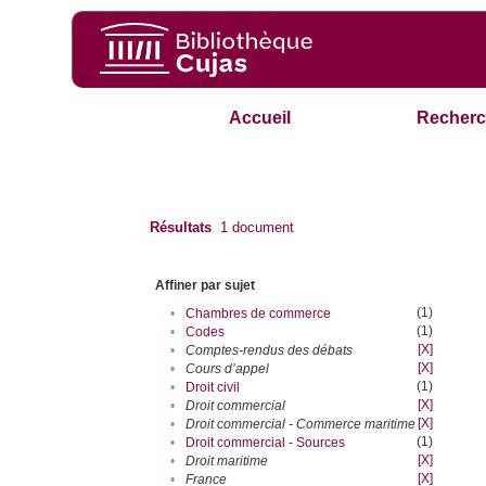
Accueil
Recherc
Résultats
1
document
Affiner par sujet
(1)
•
Chambres de commerce
(1)
•
Codes
[X]
•
Comptes-rendus des débats
[X]
•
Cours d’appel
(1)
•
Droit civil
[X]
•
Droit commercial
[X]
•
Droit commercial - Commerce maritime
(1)
•
Droit commercial - Sources
[X]
•
Droit maritime
[X]
•
France