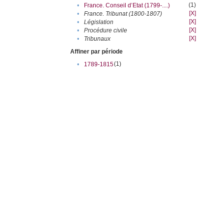
(1)
•
France. Conseil d’Etat (1799-....)
[X]
•
France. Tribunat (1800-1807)
[X]
•
Législation
[X]
•
Procédure civile
[X]
•
Tribunaux
Affiner par période
(1)
•
1789-1815