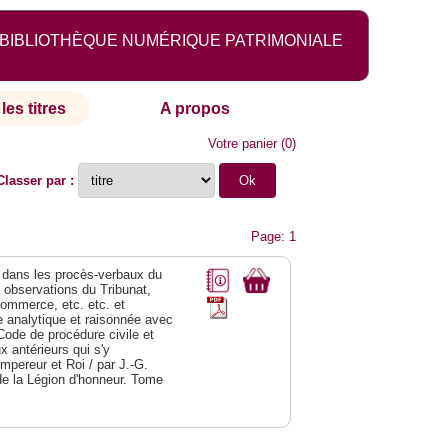
BIBLIOTHÈQUE NUMÉRIQUE PATRIMONIALE
les titres
A propos
Votre panier
(
0
)
Classer par :
Page: 1
dans les procès-verbaux du
s observations du Tribunat,
commerce, etc. etc. et
analytique et raisonnée avec
Code de procédure civile et
 antérieurs qui s'y
Empereur et Roi / par J.-G.
de la Légion d'honneur. Tome