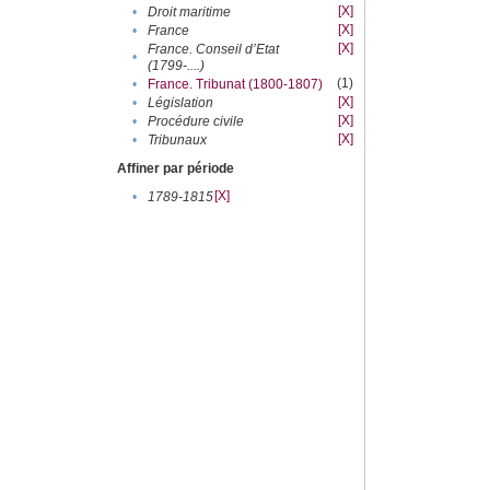
[X]
•
Droit maritime
[X]
•
France
[X]
France. Conseil d’Etat
•
(1799-....)
(1)
•
France. Tribunat (1800-1807)
[X]
•
Législation
[X]
•
Procédure civile
[X]
•
Tribunaux
Affiner par période
[X]
•
1789-1815