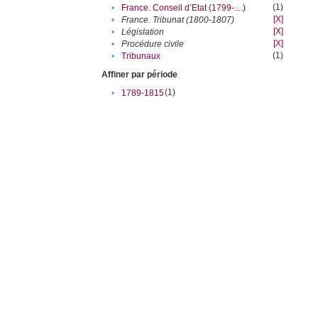
(1)
•
France. Conseil d’Etat (1799-....)
[X]
•
France. Tribunat (1800-1807)
[X]
•
Législation
[X]
•
Procédure civile
(1)
•
Tribunaux
Affiner par période
(1)
•
1789-1815