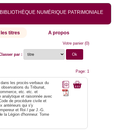
BIBLIOTHÈQUE NUMÉRIQUE PATRIMONIALE
les titres
A propos
Votre panier
(
0
)
Classer par :
Page: 1
dans les procès-verbaux du
s observations du Tribunat,
commerce, etc. etc. et
analytique et raisonnée avec
Code de procédure civile et
 antérieurs qui s'y
Empereur et Roi / par J.-G.
de la Légion d'honneur. Tome