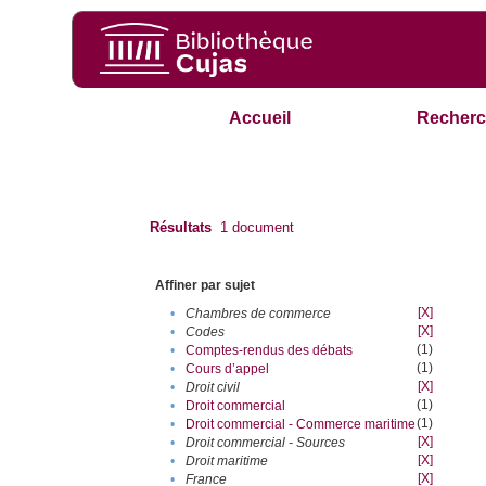
Accueil
Recherc
Résultats
1
document
Affiner par sujet
[X]
•
Chambres de commerce
[X]
•
Codes
(1)
•
Comptes-rendus des débats
(1)
•
Cours d’appel
[X]
•
Droit civil
(1)
•
Droit commercial
(1)
•
Droit commercial - Commerce maritime
[X]
•
Droit commercial - Sources
[X]
•
Droit maritime
[X]
•
France