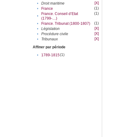
[X]
•
Droit maritime
(1)
•
France
(1)
France. Conseil d’Etat
•
(1799-....)
(1)
•
France. Tribunat (1800-1807)
[X]
•
Législation
[X]
•
Procédure civile
[X]
•
Tribunaux
Affiner par période
(1)
•
1789-1815