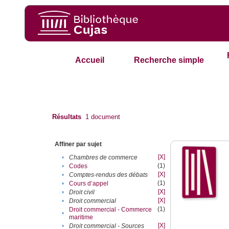
Accueil
Recherche simple
Résultats
1
document
Affiner par sujet
[X]
•
Chambres de commerce
(1)
•
Codes
[X]
•
Comptes-rendus des débats
(1)
•
Cours d’appel
[X]
•
Droit civil
[X]
•
Droit commercial
(1)
Droit commercial - Commerce
•
maritime
[X]
•
Droit commercial - Sources