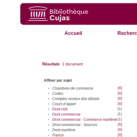
Accueil
Recherc
Résultats
1
document
Affiner par sujet
[X]
•
Chambres de commerce
[X]
•
Codes
[X]
•
Comptes-rendus des débats
[X]
•
Cours d’appel
(1)
•
Droit civil
(1)
•
Droit commercial
(1)
•
Droit commercial - Commerce maritime
[X]
•
Droit commercial - Sources
[X]
•
Droit maritime
[X]
•
France