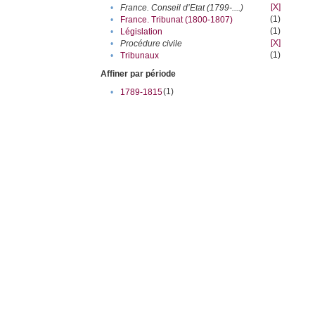
[X]
•
France. Conseil d’Etat (1799-....)
(1)
•
France. Tribunat (1800-1807)
(1)
•
Législation
[X]
•
Procédure civile
(1)
•
Tribunaux
Affiner par période
(1)
•
1789-1815