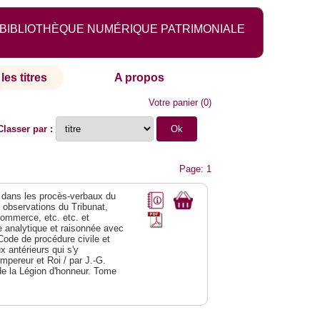
BIBLIOTHÈQUE NUMÉRIQUE PATRIMONIALE
les titres
A propos
Votre panier
(
0
)
Classer par :
Page: 1
dans les procès-verbaux du
s observations du Tribunat,
commerce, etc. etc. et
analytique et raisonnée avec
Code de procédure civile et
 antérieurs qui s'y
Empereur et Roi / par J.-G.
de la Légion d'honneur. Tome