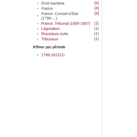
[X]
•
Droit maritime
[X]
•
France
[X]
France. Conseil d’Etat
•
(1799-....)
(1)
•
France. Tribunat (1800-1807)
(1)
•
Législation
(1)
•
Procédure civile
(1)
•
Tribunaux
Affiner par période
(1)
•
1789-1815