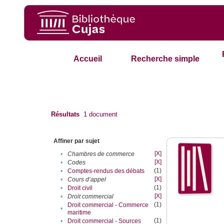
Accueil
Recherche simple
Résultats
1
document
Affiner par sujet
[X]
•
Chambres de commerce
[X]
•
Codes
(1)
•
Comptes-rendus des débats
[X]
•
Cours d’appel
(1)
•
Droit civil
[X]
•
Droit commercial
(1)
Droit commercial - Commerce
•
maritime
(1)
•
Droit commercial - Sources