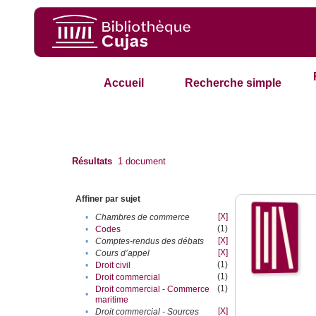
Accueil
Recherche simple
Résultats
1
document
Affiner par sujet
[X]
•
Chambres de commerce
(1)
•
Codes
[X]
•
Comptes-rendus des débats
[X]
•
Cours d’appel
(1)
•
Droit civil
(1)
•
Droit commercial
(1)
Droit commercial - Commerce
•
maritime
[X]
•
Droit commercial - Sources