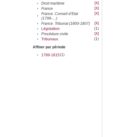
[X]
•
Droit maritime
[X]
•
France
[X]
France. Conseil d’Etat
•
(1799-....)
[X]
•
France. Tribunat (1800-1807)
(1)
•
Législation
[X]
•
Procédure civile
(1)
•
Tribunaux
Affiner par période
(1)
•
1789-1815