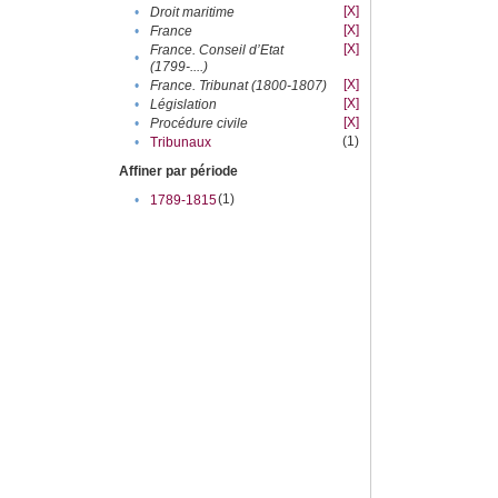
[X]
•
Droit maritime
[X]
•
France
[X]
France. Conseil d’Etat
•
(1799-....)
[X]
•
France. Tribunat (1800-1807)
[X]
•
Législation
[X]
•
Procédure civile
(1)
•
Tribunaux
Affiner par période
(1)
•
1789-1815