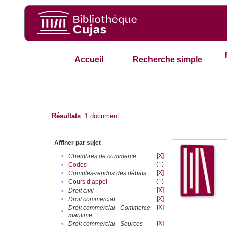
Accueil
Recherche simple
Résultats
1
document
Affiner par sujet
[X]
•
Chambres de commerce
(1)
•
Codes
[X]
•
Comptes-rendus des débats
(1)
•
Cours d’appel
[X]
•
Droit civil
[X]
•
Droit commercial
[X]
Droit commercial - Commerce
•
maritime
[X]
•
Droit commercial - Sources