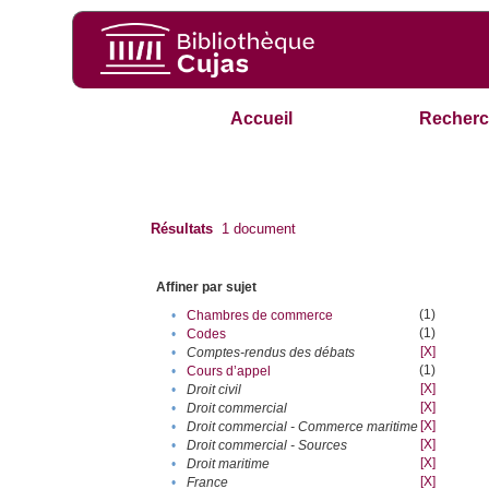
Accueil
Recherc
Résultats
1
document
Affiner par sujet
(1)
•
Chambres de commerce
(1)
•
Codes
[X]
•
Comptes-rendus des débats
(1)
•
Cours d’appel
[X]
•
Droit civil
[X]
•
Droit commercial
[X]
•
Droit commercial - Commerce maritime
[X]
•
Droit commercial - Sources
[X]
•
Droit maritime
[X]
•
France