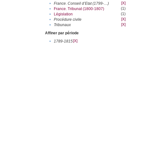
[X]
•
France. Conseil d’Etat (1799-....)
(1)
•
France. Tribunat (1800-1807)
(1)
•
Législation
[X]
•
Procédure civile
[X]
•
Tribunaux
Affiner par période
[X]
•
1789-1815