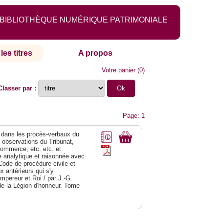
BIBLIOTHÈQUE NUMÉRIQUE PATRIMONIALE
les titres
A propos
Votre panier
(
0
)
Classer par :
Page: 1
dans les procès-verbaux du
s observations du Tribunat,
commerce, etc. etc. et
analytique et raisonnée avec
Code de procédure civile et
 antérieurs qui s'y
Empereur et Roi / par J.-G.
de la Légion d'honneur. Tome