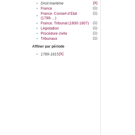
[X]
•
Droit maritime
(1)
•
France
(1)
France. Conseil d’Etat
•
(1799-....)
(1)
•
France. Tribunat (1800-1807)
(1)
•
Législation
(1)
•
Procédure civile
(1)
•
Tribunaux
Affiner par période
[X]
•
1789-1815