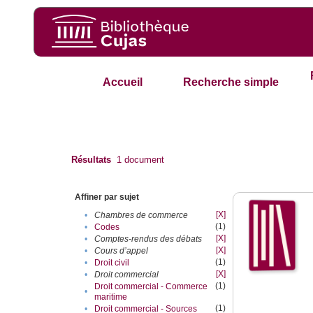
Accueil
Recherche simple
Résultats
1
document
Affiner par sujet
[X]
•
Chambres de commerce
(1)
•
Codes
[X]
•
Comptes-rendus des débats
[X]
•
Cours d’appel
(1)
•
Droit civil
[X]
•
Droit commercial
(1)
Droit commercial - Commerce
•
maritime
(1)
•
Droit commercial - Sources