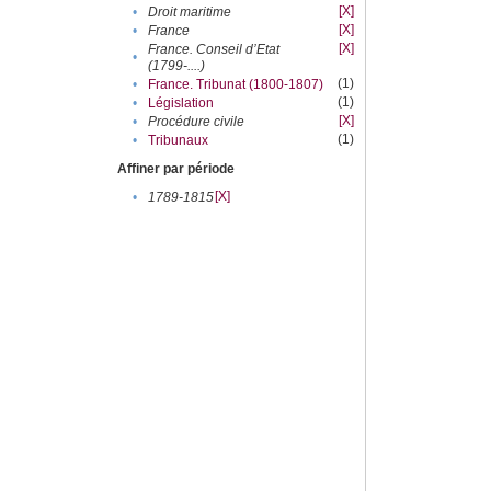
[X]
•
Droit maritime
[X]
•
France
[X]
France. Conseil d’Etat
•
(1799-....)
(1)
•
France. Tribunat (1800-1807)
(1)
•
Législation
[X]
•
Procédure civile
(1)
•
Tribunaux
Affiner par période
[X]
•
1789-1815