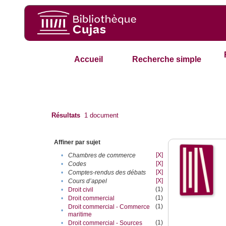
Accueil
Recherche simple
Résultats
1
document
Affiner par sujet
[X]
•
Chambres de commerce
[X]
•
Codes
[X]
•
Comptes-rendus des débats
[X]
•
Cours d’appel
(1)
•
Droit civil
(1)
•
Droit commercial
(1)
Droit commercial - Commerce
•
maritime
(1)
•
Droit commercial - Sources