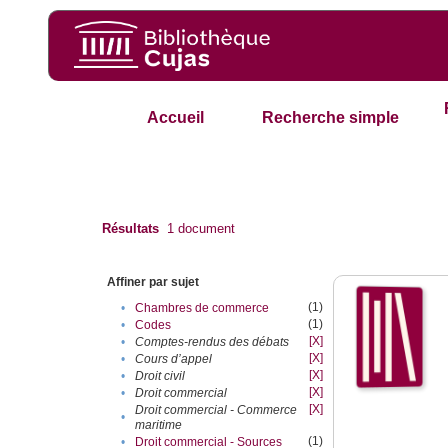
Accueil
Recherche simple
Résultats
1
document
Affiner par sujet
(1)
•
Chambres de commerce
(1)
•
Codes
[X]
•
Comptes-rendus des débats
[X]
•
Cours d’appel
[X]
•
Droit civil
[X]
•
Droit commercial
[X]
Droit commercial - Commerce
•
maritime
(1)
•
Droit commercial - Sources