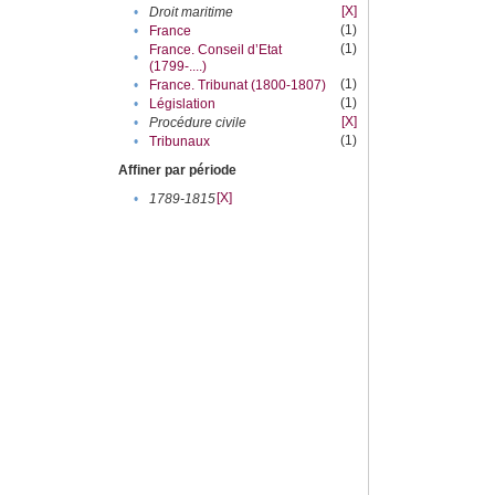
[X]
•
Droit maritime
(1)
•
France
(1)
France. Conseil d’Etat
•
(1799-....)
(1)
•
France. Tribunat (1800-1807)
(1)
•
Législation
[X]
•
Procédure civile
(1)
•
Tribunaux
Affiner par période
[X]
•
1789-1815