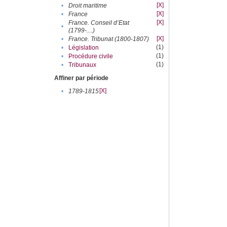
[X]
•
Droit maritime
[X]
•
France
[X]
France. Conseil d’Etat
•
(1799-....)
[X]
•
France. Tribunat (1800-1807)
(1)
•
Législation
(1)
•
Procédure civile
(1)
•
Tribunaux
Affiner par période
[X]
•
1789-1815