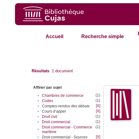
Accueil
Recherche simple
Résultats
1
document
Affiner par sujet
(1)
•
Chambres de commerce
(1)
•
Codes
[X]
•
Comptes-rendus des débats
[X]
•
Cours d’appel
(1)
•
Droit civil
(1)
•
Droit commercial
(1)
Droit commercial - Commerce
•
maritime
[X]
•
Droit commercial - Sources