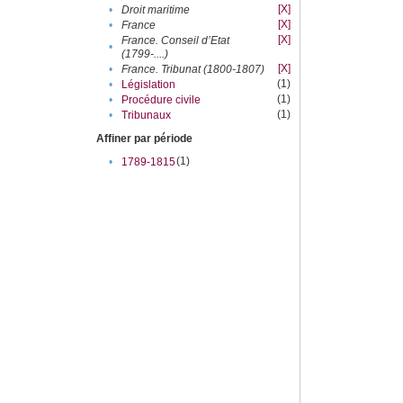
[X]
•
Droit maritime
[X]
•
France
[X]
France. Conseil d’Etat
•
(1799-....)
[X]
•
France. Tribunat (1800-1807)
(1)
•
Législation
(1)
•
Procédure civile
(1)
•
Tribunaux
Affiner par période
(1)
•
1789-1815