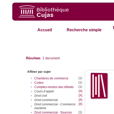
Accueil
Recherche simple
Résultats
1
document
Affiner par sujet
(1)
•
Chambres de commerce
(1)
•
Codes
(1)
•
Comptes-rendus des débats
[X]
•
Cours d’appel
[X]
•
Droit civil
[X]
•
Droit commercial
[X]
Droit commercial - Commerce
•
maritime
(1)
•
Droit commercial - Sources