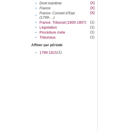
[X]
•
Droit maritime
[X]
•
France
[X]
France. Conseil d’Etat
•
(1799-....)
(1)
•
France. Tribunat (1800-1807)
(1)
•
Législation
(1)
•
Procédure civile
(1)
•
Tribunaux
Affiner par période
(1)
•
1789-1815