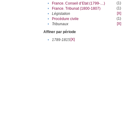
(1)
•
France. Conseil d’Etat (1799-....)
(1)
•
France. Tribunat (1800-1807)
[X]
•
Législation
(1)
•
Procédure civile
[X]
•
Tribunaux
Affiner par période
[X]
•
1789-1815