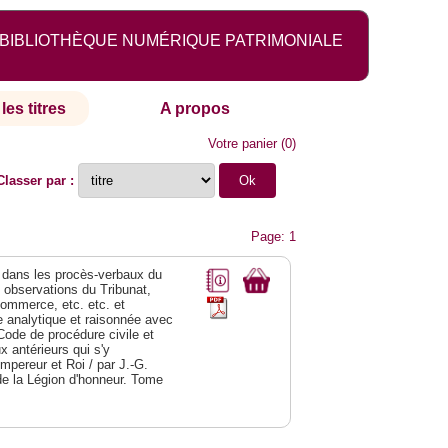
BIBLIOTHÈQUE NUMÉRIQUE PATRIMONIALE
les titres
A propos
Votre panier
(
0
)
Classer par :
Page: 1
dans les procès-verbaux du
s observations du Tribunat,
commerce, etc. etc. et
analytique et raisonnée avec
Code de procédure civile et
 antérieurs qui s'y
Empereur et Roi / par J.-G.
de la Légion d'honneur. Tome