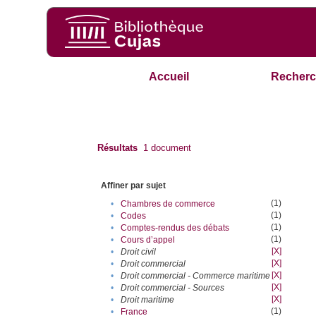
Accueil
Recherc
Résultats
1
document
Affiner par sujet
(1)
•
Chambres de commerce
(1)
•
Codes
(1)
•
Comptes-rendus des débats
(1)
•
Cours d’appel
[X]
•
Droit civil
[X]
•
Droit commercial
[X]
•
Droit commercial - Commerce maritime
[X]
•
Droit commercial - Sources
[X]
•
Droit maritime
(1)
•
France