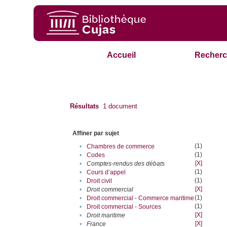
Accueil
Recherc
Résultats
1
document
Affiner par sujet
(1)
•
Chambres de commerce
(1)
•
Codes
[X]
•
Comptes-rendus des débats
(1)
•
Cours d’appel
(1)
•
Droit civil
[X]
•
Droit commercial
(1)
•
Droit commercial - Commerce maritime
(1)
•
Droit commercial - Sources
[X]
•
Droit maritime
[X]
•
France