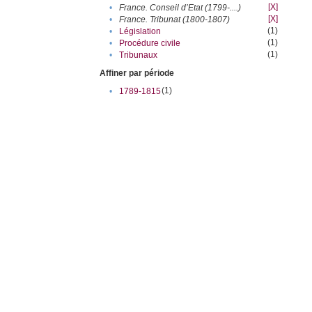
[X]
•
France. Conseil d’Etat (1799-....)
[X]
•
France. Tribunat (1800-1807)
(1)
•
Législation
(1)
•
Procédure civile
(1)
•
Tribunaux
Affiner par période
(1)
•
1789-1815