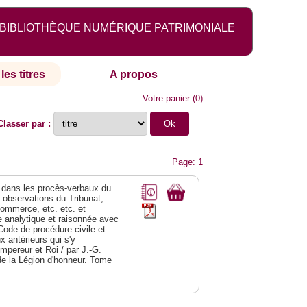
BIBLIOTHÈQUE NUMÉRIQUE PATRIMONIALE
les titres
A propos
Votre panier
(
0
)
Classer par :
Page: 1
dans les procès-verbaux du
s observations du Tribunat,
commerce, etc. etc. et
analytique et raisonnée avec
Code de procédure civile et
 antérieurs qui s'y
Empereur et Roi / par J.-G.
de la Légion d'honneur. Tome