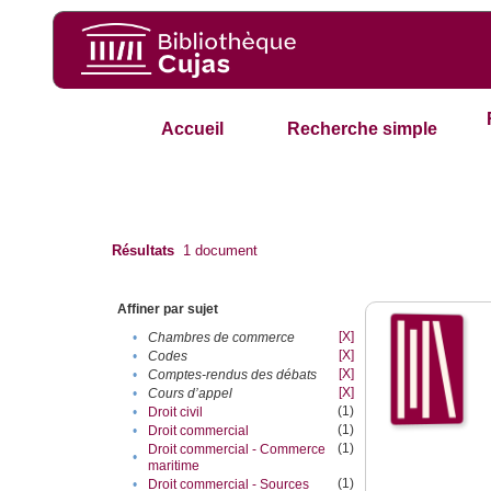
Accueil
Recherche simple
Résultats
1
document
Affiner par sujet
[X]
•
Chambres de commerce
[X]
•
Codes
[X]
•
Comptes-rendus des débats
[X]
•
Cours d’appel
(1)
•
Droit civil
(1)
•
Droit commercial
(1)
Droit commercial - Commerce
•
maritime
(1)
•
Droit commercial - Sources