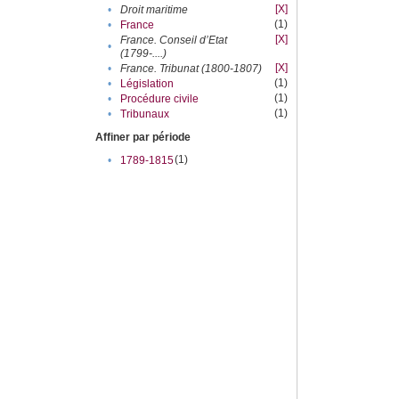
[X]
•
Droit maritime
(1)
•
France
[X]
France. Conseil d’Etat
•
(1799-....)
[X]
•
France. Tribunat (1800-1807)
(1)
•
Législation
(1)
•
Procédure civile
(1)
•
Tribunaux
Affiner par période
(1)
•
1789-1815