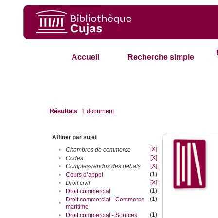
Accueil
Recherche simple
Résultats
1
document
Affiner par sujet
[X]
•
Chambres de commerce
[X]
•
Codes
[X]
•
Comptes-rendus des débats
(1)
•
Cours d’appel
[X]
•
Droit civil
(1)
•
Droit commercial
(1)
Droit commercial - Commerce
•
maritime
(1)
•
Droit commercial - Sources