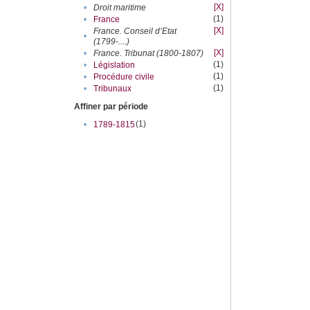
[X]
•
Droit maritime
(1)
•
France
[X]
France. Conseil d’Etat
•
(1799-....)
[X]
•
France. Tribunat (1800-1807)
(1)
•
Législation
(1)
•
Procédure civile
(1)
•
Tribunaux
Affiner par période
(1)
•
1789-1815