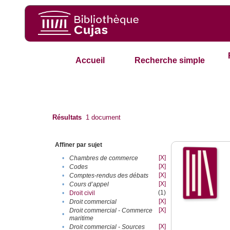
Accueil
Recherche simple
Résultats
1
document
Affiner par sujet
[X]
•
Chambres de commerce
[X]
•
Codes
[X]
•
Comptes-rendus des débats
[X]
•
Cours d’appel
(1)
•
Droit civil
[X]
•
Droit commercial
[X]
Droit commercial - Commerce
•
maritime
[X]
•
Droit commercial - Sources