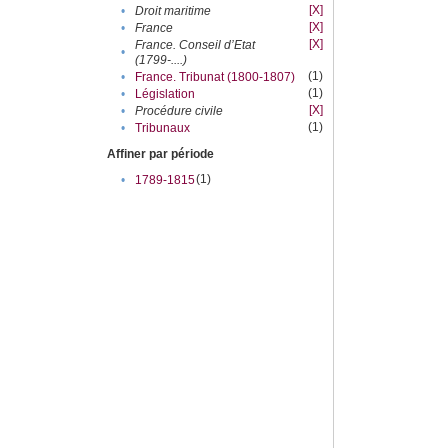
[X]
•
Droit maritime
[X]
•
France
[X]
France. Conseil d’Etat
•
(1799-....)
(1)
•
France. Tribunat (1800-1807)
(1)
•
Législation
[X]
•
Procédure civile
(1)
•
Tribunaux
Affiner par période
(1)
•
1789-1815