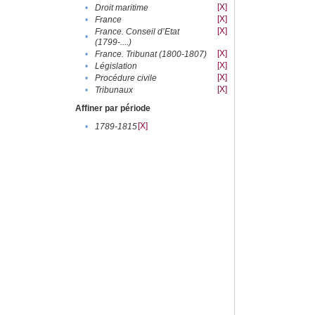
[X]
•
Droit maritime
[X]
•
France
[X]
France. Conseil d’Etat
•
(1799-....)
[X]
•
France. Tribunat (1800-1807)
[X]
•
Législation
[X]
•
Procédure civile
[X]
•
Tribunaux
Affiner par période
[X]
•
1789-1815