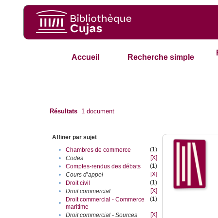
Accueil
Recherche simple
Résultats
1
document
Affiner par sujet
(1)
•
Chambres de commerce
[X]
•
Codes
(1)
•
Comptes-rendus des débats
[X]
•
Cours d’appel
(1)
•
Droit civil
[X]
•
Droit commercial
(1)
Droit commercial - Commerce
•
maritime
[X]
•
Droit commercial - Sources