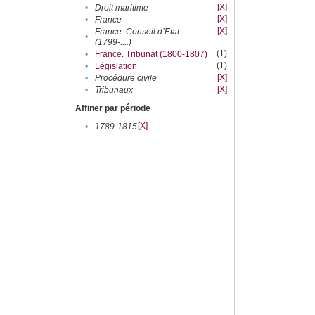
[X]
•
Droit maritime
[X]
•
France
[X]
France. Conseil d’Etat
•
(1799-....)
(1)
•
France. Tribunat (1800-1807)
(1)
•
Législation
[X]
•
Procédure civile
[X]
•
Tribunaux
Affiner par période
[X]
•
1789-1815