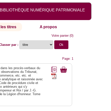
BIBLIOTHÈQUE NUMÉRIQUE PATRIMONIALE
les titres
A propos
Votre panier
(
0
)
Classer par :
Page: 1
dans les procès-verbaux du
s observations du Tribunat,
commerce, etc. etc. et
analytique et raisonnée avec
Code de procédure civile et
 antérieurs qui s'y
Empereur et Roi / par J.-G.
de la Légion d'honneur. Tome