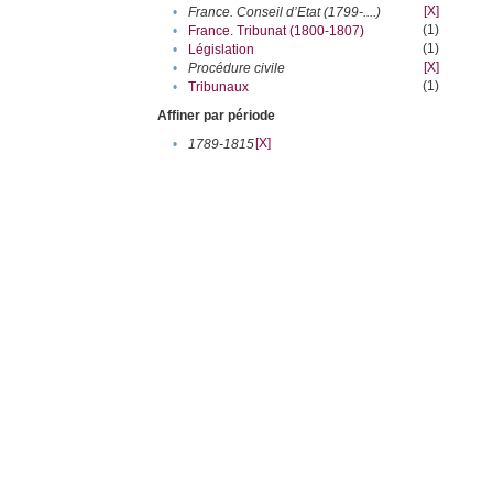
[X]
•
France. Conseil d’Etat (1799-....)
(1)
•
France. Tribunat (1800-1807)
(1)
•
Législation
[X]
•
Procédure civile
(1)
•
Tribunaux
Affiner par période
[X]
•
1789-1815