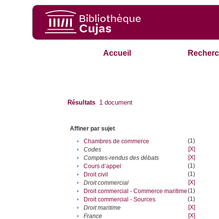
Accueil
Recherc
Résultats
1
document
Affiner par sujet
(1)
•
Chambres de commerce
[X]
•
Codes
[X]
•
Comptes-rendus des débats
(1)
•
Cours d’appel
(1)
•
Droit civil
[X]
•
Droit commercial
(1)
•
Droit commercial - Commerce maritime
(1)
•
Droit commercial - Sources
[X]
•
Droit maritime
[X]
•
France