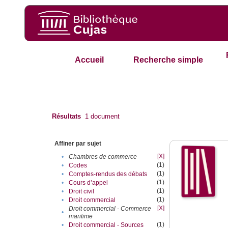
Accueil
Recherche simple
Résultats
1
document
Affiner par sujet
[X]
•
Chambres de commerce
(1)
•
Codes
(1)
•
Comptes-rendus des débats
(1)
•
Cours d’appel
(1)
•
Droit civil
(1)
•
Droit commercial
[X]
Droit commercial - Commerce
•
maritime
(1)
•
Droit commercial - Sources