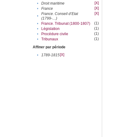
[X]
•
Droit maritime
[X]
•
France
[X]
France. Conseil d’Etat
•
(1799-....)
(1)
•
France. Tribunat (1800-1807)
(1)
•
Législation
(1)
•
Procédure civile
(1)
•
Tribunaux
Affiner par période
[X]
•
1789-1815