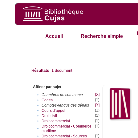
Accueil
Recherche simple
Résultats
1
document
Affiner par sujet
[X]
•
Chambres de commerce
(1)
•
Codes
[X]
•
Comptes-rendus des débats
(1)
•
Cours d’appel
(1)
•
Droit civil
(1)
•
Droit commercial
(1)
Droit commercial - Commerce
•
maritime
(1)
•
Droit commercial - Sources