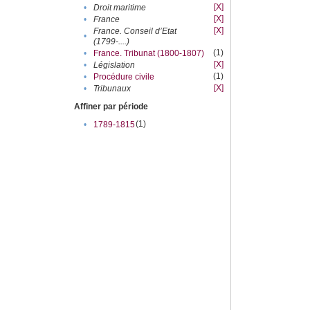
[X]
•
Droit maritime
[X]
•
France
[X]
France. Conseil d’Etat
•
(1799-....)
(1)
•
France. Tribunat (1800-1807)
[X]
•
Législation
(1)
•
Procédure civile
[X]
•
Tribunaux
Affiner par période
(1)
•
1789-1815