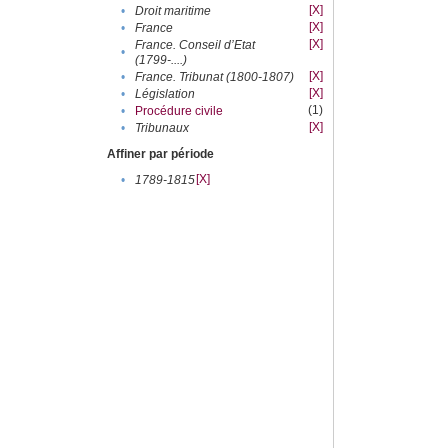
[X]
•
Droit maritime
[X]
•
France
[X]
France. Conseil d’Etat
•
(1799-....)
[X]
•
France. Tribunat (1800-1807)
[X]
•
Législation
(1)
•
Procédure civile
[X]
•
Tribunaux
Affiner par période
[X]
•
1789-1815