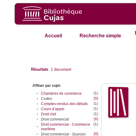
Accueil
Recherche simple
Résultats
1
document
Affiner par sujet
(1)
•
Chambres de commerce
[X]
•
Codes
(1)
•
Comptes-rendus des débats
(1)
•
Cours d’appel
(1)
•
Droit civil
[X]
•
Droit commercial
(1)
Droit commercial - Commerce
•
maritime
[X]
•
Droit commercial - Sources