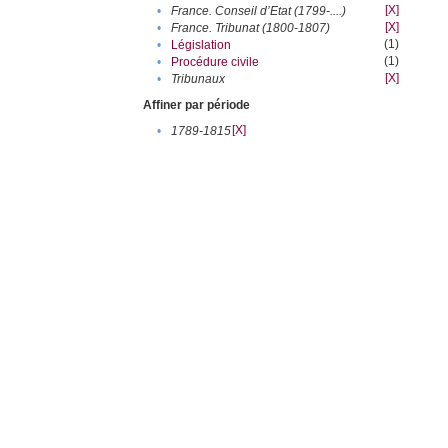
[X]
•
France. Conseil d’Etat (1799-....)
[X]
•
France. Tribunat (1800-1807)
(1)
•
Législation
(1)
•
Procédure civile
[X]
•
Tribunaux
Affiner par période
[X]
•
1789-1815