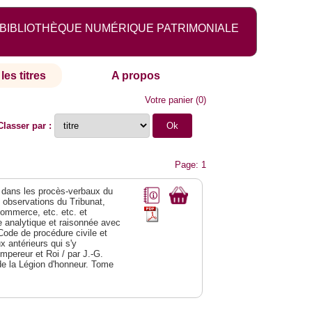
BIBLIOTHÈQUE NUMÉRIQUE PATRIMONIALE
les titres
A propos
Votre panier
(
0
)
Classer par :
Page: 1
dans les procès-verbaux du
s observations du Tribunat,
commerce, etc. etc. et
analytique et raisonnée avec
Code de procédure civile et
 antérieurs qui s'y
Empereur et Roi / par J.-G.
de la Légion d'honneur. Tome