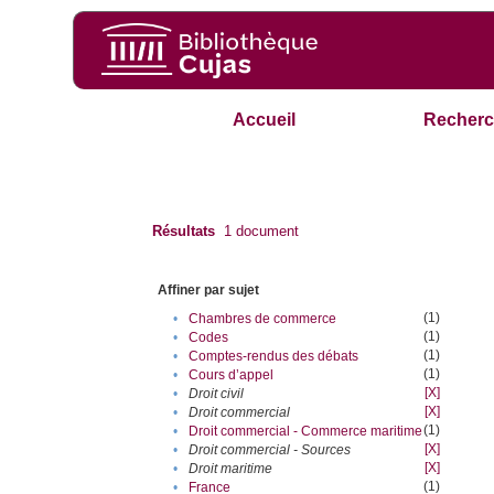
Accueil
Recherc
Résultats
1
document
Affiner par sujet
(1)
•
Chambres de commerce
(1)
•
Codes
(1)
•
Comptes-rendus des débats
(1)
•
Cours d’appel
[X]
•
Droit civil
[X]
•
Droit commercial
(1)
•
Droit commercial - Commerce maritime
[X]
•
Droit commercial - Sources
[X]
•
Droit maritime
(1)
•
France