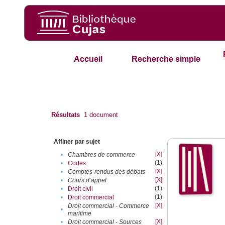
Accueil
Recherche simple
Résultats
1
document
Affiner par sujet
[X]
•
Chambres de commerce
(1)
•
Codes
[X]
•
Comptes-rendus des débats
[X]
•
Cours d’appel
(1)
•
Droit civil
(1)
•
Droit commercial
[X]
Droit commercial - Commerce
•
maritime
[X]
•
Droit commercial - Sources