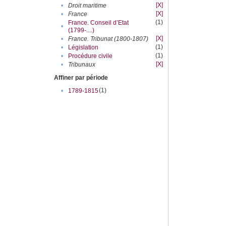
[X]
•
Droit maritime
[X]
•
France
(1)
France. Conseil d’Etat
•
(1799-....)
[X]
•
France. Tribunat (1800-1807)
(1)
•
Législation
(1)
•
Procédure civile
[X]
•
Tribunaux
Affiner par période
(1)
•
1789-1815