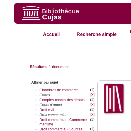
Accueil
Recherche simple
Résultats
1
document
Affiner par sujet
(1)
•
Chambres de commerce
[X]
•
Codes
(1)
•
Comptes-rendus des débats
[X]
•
Cours d’appel
(1)
•
Droit civil
[X]
•
Droit commercial
(1)
Droit commercial - Commerce
•
maritime
(1)
•
Droit commercial - Sources