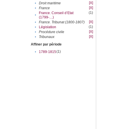
[X]
•
Droit maritime
[X]
•
France
(1)
France. Conseil d’Etat
•
(1799-....)
[X]
•
France. Tribunat (1800-1807)
(1)
•
Législation
[X]
•
Procédure civile
[X]
•
Tribunaux
Affiner par période
(1)
•
1789-1815