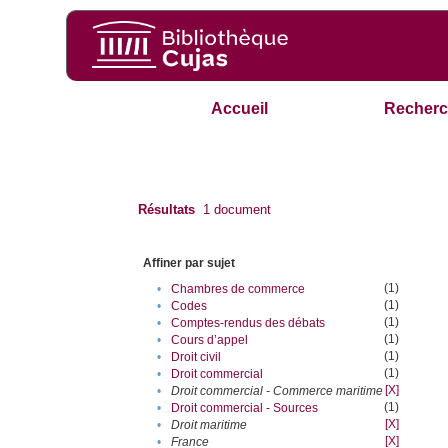
Accueil
Recherc
Résultats
1
document
Affiner par sujet
(1)
•
Chambres de commerce
(1)
•
Codes
(1)
•
Comptes-rendus des débats
(1)
•
Cours d’appel
(1)
•
Droit civil
(1)
•
Droit commercial
[X]
•
Droit commercial - Commerce maritime
(1)
•
Droit commercial - Sources
[X]
•
Droit maritime
[X]
•
France