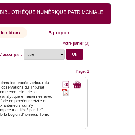
BIBLIOTHÈQUE NUMÉRIQUE PATRIMONIALE
les titres
A propos
Votre panier
(
0
)
Classer par :
Page: 1
dans les procès-verbaux du
s observations du Tribunat,
commerce, etc. etc. et
analytique et raisonnée avec
Code de procédure civile et
 antérieurs qui s'y
Empereur et Roi / par J.-G.
de la Légion d'honneur. Tome