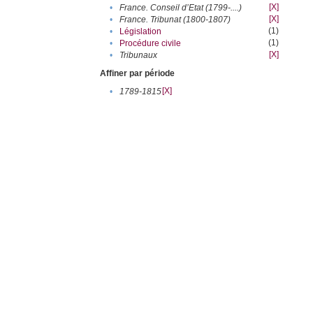
[X]
•
France. Conseil d’Etat (1799-....)
[X]
•
France. Tribunat (1800-1807)
(1)
•
Législation
(1)
•
Procédure civile
[X]
•
Tribunaux
Affiner par période
[X]
•
1789-1815