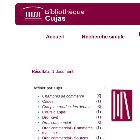
Accueil
Recherche simple
Résultats
1
document
Affiner par sujet
[X]
•
Chambres de commerce
(1)
•
Codes
[X]
•
Comptes-rendus des débats
(1)
•
Cours d’appel
(1)
•
Droit civil
[X]
•
Droit commercial
(1)
Droit commercial - Commerce
•
maritime
(1)
•
Droit commercial - Sources