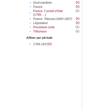
[X]
•
Droit maritime
[X]
•
France
(1)
France. Conseil d’Etat
•
(1799-....)
[X]
•
France. Tribunat (1800-1807)
[X]
•
Législation
(1)
•
Procédure civile
(1)
•
Tribunaux
Affiner par période
[X]
•
1789-1815