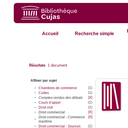
Accueil
Recherche simple
Résultats
1
document
Affiner par sujet
(1)
•
Chambres de commerce
(1)
•
Codes
[X]
•
Comptes-rendus des débats
(1)
•
Cours d’appel
(1)
•
Droit civil
[X]
•
Droit commercial
[X]
Droit commercial - Commerce
•
maritime
(1)
•
Droit commercial - Sources