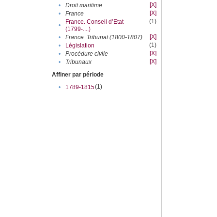
[X]
•
Droit maritime
[X]
•
France
(1)
France. Conseil d’Etat
•
(1799-....)
[X]
•
France. Tribunat (1800-1807)
(1)
•
Législation
[X]
•
Procédure civile
[X]
•
Tribunaux
Affiner par période
(1)
•
1789-1815