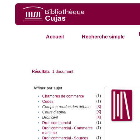
Accueil
Recherche simple
Résultats
1
document
Affiner par sujet
(1)
•
Chambres de commerce
(1)
•
Codes
[X]
•
Comptes-rendus des débats
[X]
•
Cours d’appel
[X]
•
Droit civil
(1)
•
Droit commercial
(1)
Droit commercial - Commerce
•
maritime
(1)
•
Droit commercial - Sources