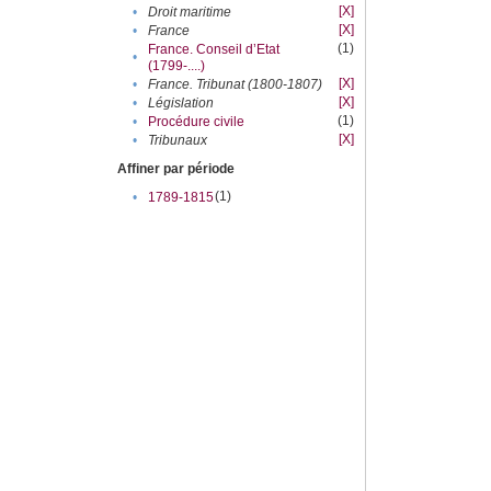
[X]
•
Droit maritime
[X]
•
France
(1)
France. Conseil d’Etat
•
(1799-....)
[X]
•
France. Tribunat (1800-1807)
[X]
•
Législation
(1)
•
Procédure civile
[X]
•
Tribunaux
Affiner par période
(1)
•
1789-1815