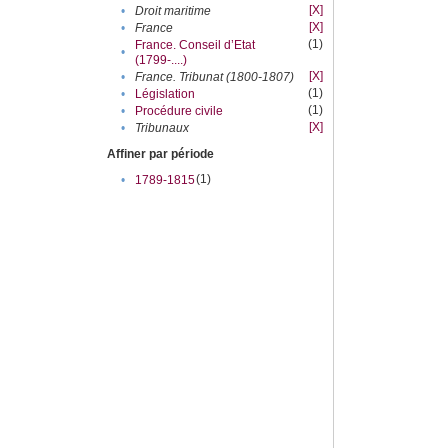
[X]
•
Droit maritime
[X]
•
France
(1)
France. Conseil d’Etat
•
(1799-....)
[X]
•
France. Tribunat (1800-1807)
(1)
•
Législation
(1)
•
Procédure civile
[X]
•
Tribunaux
Affiner par période
(1)
•
1789-1815