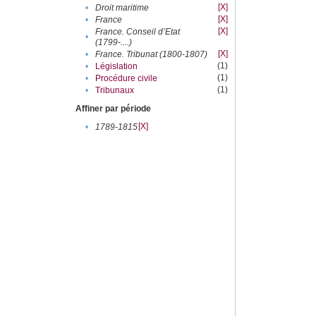
[X]
•
Droit maritime
[X]
•
France
[X]
France. Conseil d’Etat
•
(1799-....)
[X]
•
France. Tribunat (1800-1807)
(1)
•
Législation
(1)
•
Procédure civile
(1)
•
Tribunaux
Affiner par période
[X]
•
1789-1815