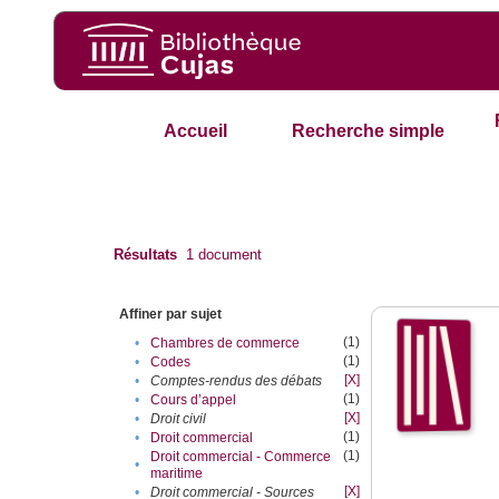
Accueil
Recherche simple
Résultats
1
document
Affiner par sujet
(1)
•
Chambres de commerce
(1)
•
Codes
[X]
•
Comptes-rendus des débats
(1)
•
Cours d’appel
[X]
•
Droit civil
(1)
•
Droit commercial
(1)
Droit commercial - Commerce
•
maritime
[X]
•
Droit commercial - Sources