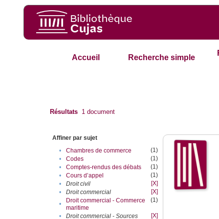
Accueil
Recherche simple
Résultats
1
document
Affiner par sujet
(1)
•
Chambres de commerce
(1)
•
Codes
(1)
•
Comptes-rendus des débats
(1)
•
Cours d’appel
[X]
•
Droit civil
[X]
•
Droit commercial
(1)
Droit commercial - Commerce
•
maritime
[X]
•
Droit commercial - Sources