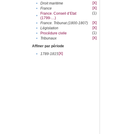
[X]
•
Droit maritime
[X]
•
France
(1)
France. Conseil d’Etat
•
(1799-....)
[X]
•
France. Tribunat (1800-1807)
[X]
•
Législation
(1)
•
Procédure civile
[X]
•
Tribunaux
Affiner par période
[X]
•
1789-1815