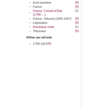
[X]
•
Droit maritime
[X]
•
France
(1)
France. Conseil d’Etat
•
(1799-....)
[X]
•
France. Tribunat (1800-1807)
[X]
•
Législation
(1)
•
Procédure civile
[X]
•
Tribunaux
Affiner par période
[X]
•
1789-1815