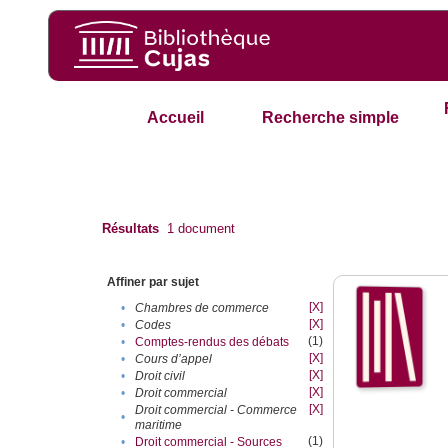
Accueil
Recherche simple
Résultats
1
document
Affiner par sujet
[X]
•
Chambres de commerce
[X]
•
Codes
(1)
•
Comptes-rendus des débats
[X]
•
Cours d’appel
[X]
•
Droit civil
[X]
•
Droit commercial
[X]
Droit commercial - Commerce
•
maritime
(1)
•
Droit commercial - Sources